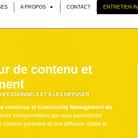
SES
A PROPOS
CONTACT
ENTRETIEN I
ur de contenu et
ment
OFESSIONNELS ET À LES DIFFUSER
X
de contenus et Community Management du
ences indispensables qui vous permettront
u contenu pertinent et une diffusion ciblée et