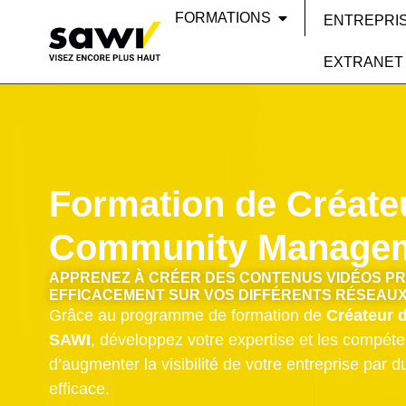
FORMATIONS
ENTREPRI
EXTRANET
Formation de Créate
Community Manage
APPRENEZ À CRÉER DES CONTENUS VIDÉOS PR
EFFICACEMENT SUR VOS DIFFÉRENTS RÉSEAU
Grâce au programme de formation de
Créateur 
SAWI
, développez votre expertise et les compét
d’augmenter la visibilité de votre entreprise par d
efficace.