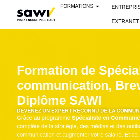
FORMATIONS
ENTREPRI
EXTRANET
Formation de Spécial
communication, Brev
Diplôme SAWI
DEVENEZ UN EXPERT RECONNU DE LA COMMUN
Grâce au programme
Spécialiste en Communic
complète de la stratégie, des médias et des outil
communication et augmenter votre salaire. Et ce