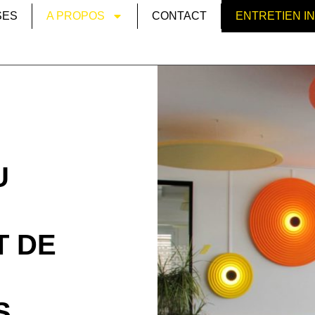
SES
A PROPOS
CONTACT
ENTRETIEN I
U
T DE
S