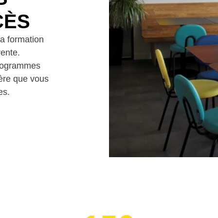
CÈS
la formation
ente.
programmes
ière que vous
es.