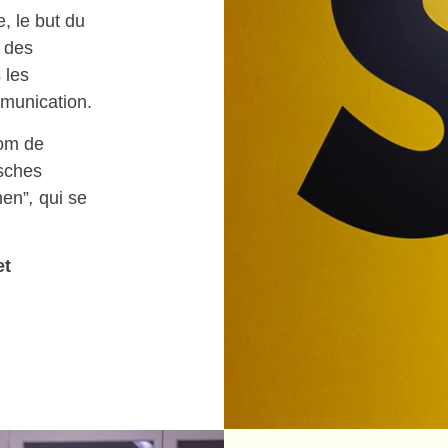
, le but du
 des
 les
mmunication.
nom de
sches
nen”
,
qui se
et