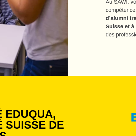
Au SAWI, vo
compétences
d’alumni tr
Suisse et à 
des professi
É EDUQUA,
É SUISSE DE
S