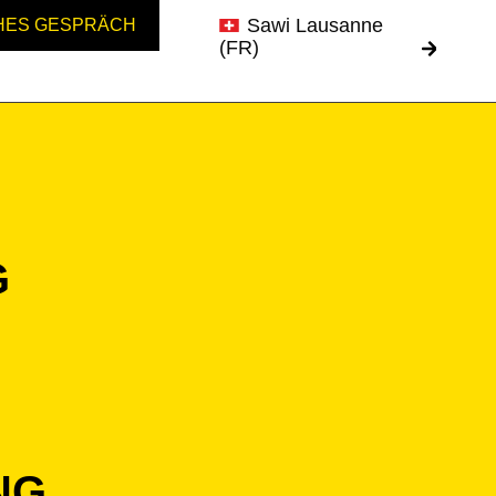
Sawi Lausanne
HES GESPRÄCH
(FR)
G
NG