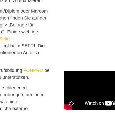
xtern zu finanzieren.
ent/Diplom oder Marcom
onen finden Sie auf der
‘ > ‚Beiträge für
). Einige wichtige
Seite
.
liegt beim SEFRI. Die
ntionierten Anteil zu
erufsbildung
FONPRO
bei
 unterstützen.
verschiedenen
mmenbringen, um ihnen
owie eine
olche externe