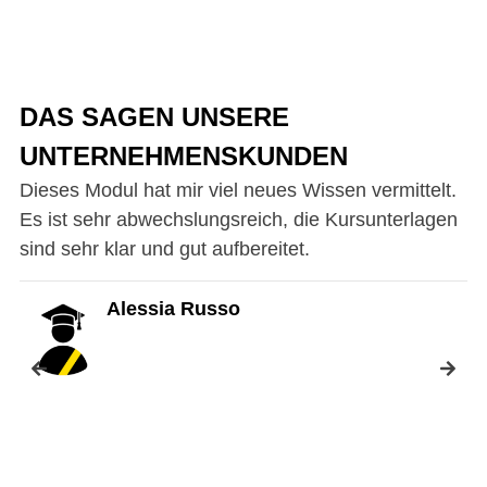
DAS SAGEN UNSERE
UNTERNEHMENSKUNDEN
Dieses Modul hat mir viel neues Wissen vermittelt.
„D
Es ist sehr abwechslungsreich, die Kursunterlagen
er
sind sehr klar und gut aufbereitet.
pr
De
de
Alessia Russo
Se
di
Er
Pr